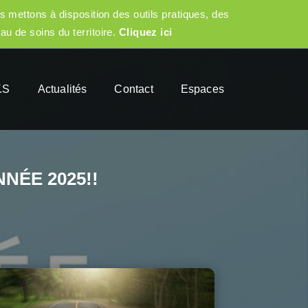
s mettons à disposition des outils pratiques, des
eau de soins du territoire.
Cliquez ici
.S
Actualités
Contact
Espaces
NÉE 2025!!