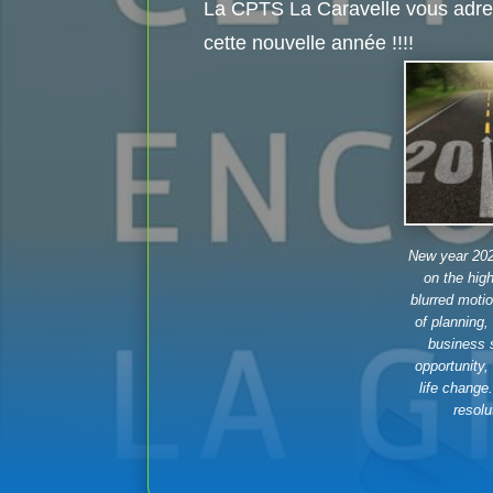
La CPTS La Caravelle vous adre
cette nouvelle année !!!!
New year 2025
on the hig
blurred moti
of planning,
business s
opportunity,
life change
resolu