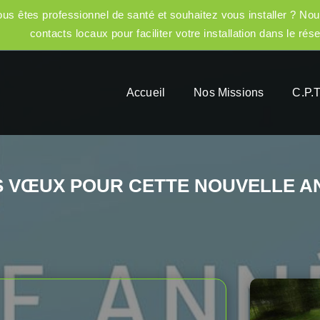
us êtes professionnel de santé et souhaitez vous installer ? Nou
contacts locaux pour faciliter votre installation dans le rés
Accueil
Nos Missions
C.P.T
 VŒUX POUR CETTE NOUVELLE AN