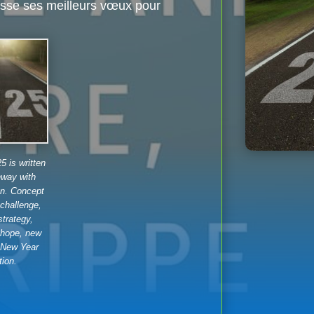
sse ses meilleurs vœux pour
 is written
hway with
on. Concept
 challenge,
trategy,
 hope, new
.New Year
tion.