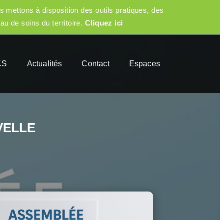
s mettons à disposition des outils pratiques, des
eau de soins du territoire.
Cliquez ici
.S
Actualités
Contact
Espaces
VELLE