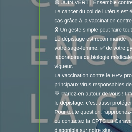
🟢 JUIN VERT | Ensemble contre 
Le cancer du col de l’utérus est
cas grâce à la vaccination contre
🎗️ Un geste simple peut faire tout
Le dépistage est recommandé : 
votre sage-femme, ✅ de votre g
laboratoires de biologie médica
vigueur.
La vaccination contre le HPV pro
principaux virus responsables de
💚 Parlez-en autour de vous ! Inf
le dépistage, c’est aussi protéger
Pour toute question, rapprochez-
ou contactez la CPTS La Caravell
disponible sur notre site.