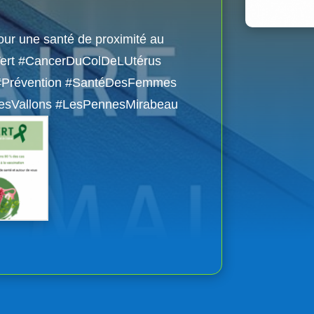
ur une santé de proximité au
uinVert #CancerDuColDeLUtérus
 #Prévention #SantéDesFemmes
esVallons #LesPennesMirabeau