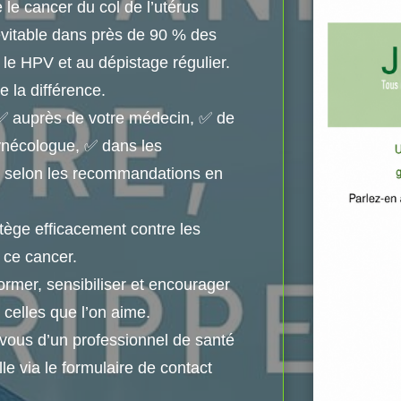
le cancer du col de l’utérus
 évitable dans près de 90 % des
 le HPV et au dépistage régulier.
e la différence.
✅ auprès de votre médecin, ✅ de
ynécologue, ✅ dans les
le selon les recommandations en
tège efficacement contre les
 ce cancer.
ormer, sensibiliser et encourager
 celles que l’on aime.
vous d’un professionnel de santé
e via le formulaire de contact